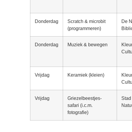
Donderdag
Scratch & microbit
De N
(programmeren)
Bibl
Donderdag
Muziek & bewegen
Kleur
Cult
Vrijdag
Keramiek (kleien)
Kleur
Cult
Vrijdag
Griezelbeestjes-
Stad
safari (i.c.m.
Natu
fotografie)