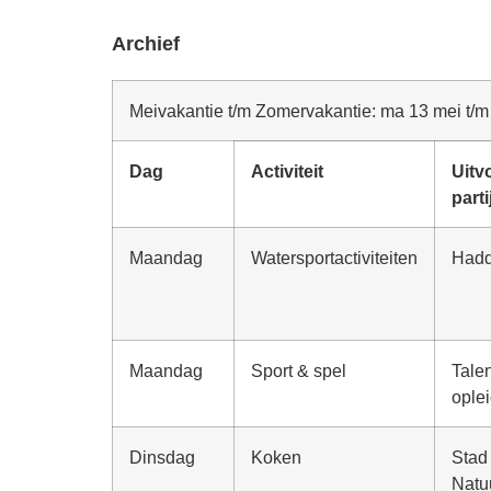
Archief
Meivakantie t/m Zomervakantie: ma 13 mei t/m vr
Dag
Activiteit
Uitv
parti
Maandag
Watersportactiviteiten
Had
Maandag
Sport & spel
Talen
ople
Dinsdag
Koken
Stad
Natu