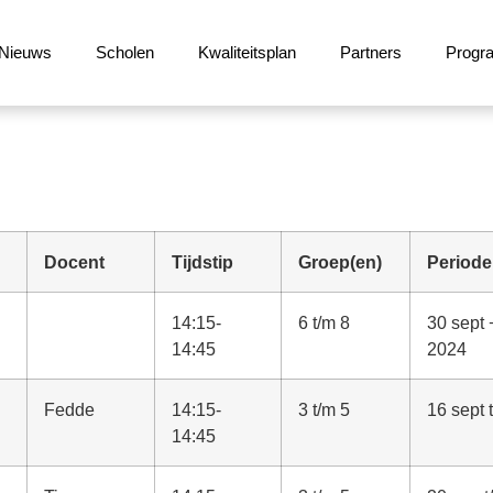
Nieuws
Scholen
Kwaliteitsplan
Partners
Prog
Docent
Tijdstip
Groep(en)
Periode
14:15-
6 t/m 8
30 sept 
14:45
2024
Fedde
14:15-
3 t/m 5
16 sept 
14:45