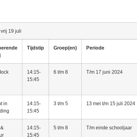
ij 19 juli
oerende
Tijdstip
Groep(en)
Periode
j
dock
14:15-
6 t/m 8
T/m 17 juni 2024
15:45
t in
14:15-
3 t/m 5
13 mei t/m 15 juli 2024
iding
15:45
 &
14:15-
5 t/m 8
T/m einde schooljaar
ur
15:45